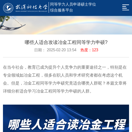
同等学力人员申请硕士学位
网
综合服务平台
站
新
闻
规
导
哪些人适合攻读冶金工程同等学力申硕?
公
章
招
日期： 2025-02-20 13:54
热度：123
航
告
制
生
硕
在当今社会，教育已成为提升个人竞争力的重要途径之一，特别是在
度
简
果
考
专业领域如冶金工程，很多在职人员和学术研究者都在考虑这个机
章
云
辅
学
会。但是，冶金工程同等学力申硕究竟适合哪类人群呢？本篇文章将
详细分析适合学习冶金工程同等学力申硕的人群。
课
平
位
同
堂
台
工
等
在
作
学
职
返
力
研
回
电