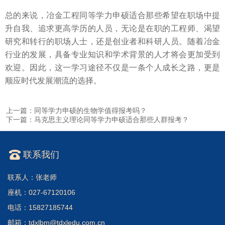
总的来说，冶金工程同等学力申硕适合那些希望在职场中提
升自我、追求更高学历的人员，无论是在职的工程师、渴望
研究和转行的职场人士，还是创业者和科研人员。随着冶金
行业的发展，具备专业知识和学术背景的人才将会更加受到
欢迎。因此，这一学习途径不仅是一条个人成长之路，更是
顺应时代发展潮流的选择。
上一篇：同等学力申硕的生物学值得报考吗？
下一篇：马克思主义理论同等学力申硕适合那些人群报考？
联系我们
联系人：张老师
座机：027-67120106
电话：15827185744
邮箱：tdxlbm@tdxledu.com.cn