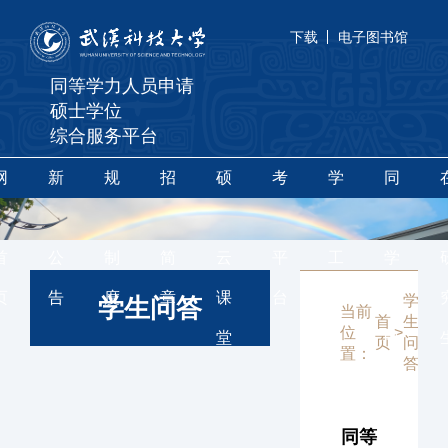
下载
电子图书馆
同等学力人员申请
硕士学位
综合服务平台
网
新
规
招
硕
考
学
同
站
闻
章
生
果
辅
位
等
首
公
制
简
云
平
工
学
页
告
度
章
课
台
作
力
学
学生问答
当前
首
生
位
>
堂
申
页
问
置：
答
硕
同等