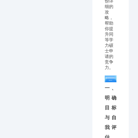
份详
细的
攻
略，
帮助
你提
升同
等学
力硕
士申
请的
竞争
力。
一、
明确
目标
与自
我评
估