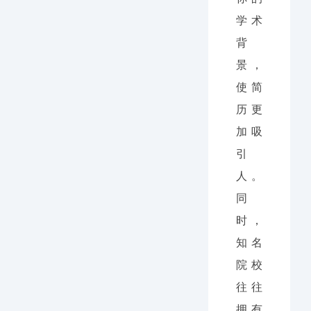
学术
背
景，
使简
历更
加吸
引
人。
同
时，
知名
院校
往往
拥有