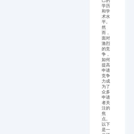
己的
学历
和学
术水
平。
然
而，
面对
激烈
的竞
争，
如何
提高
申请
竞争
力成
为了
众多
申请
者关
注的
焦
点。
以下
是一