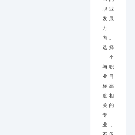
职业
发展
方
向。
选择
一个
与职
业目
标高
度相
关的
专
业，
不仅