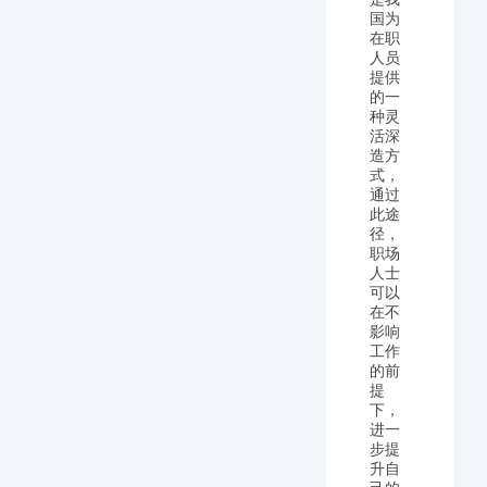
国为
在职
人员
提供
的一
种灵
活深
造方
式，
通过
此途
径，
职场
人士
可以
在不
影响
工作
的前
提
下，
进一
步提
升自