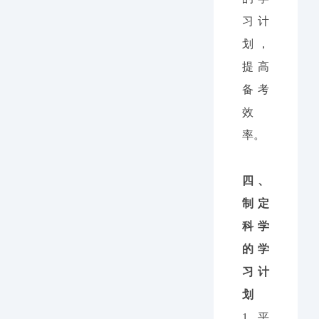
习计
划，
提高
备考
效
率。
四、
制定
科学
的学
习计
划
1.
平