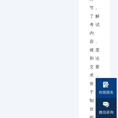
节。
了解
考试
内
容、
难度
和论
文要
求，
有助
于你
在线报名
制定
合理
微信咨询
的学