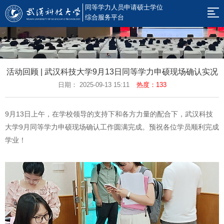
同等学力人员申请硕士学位
网
综合服务平台
站
新
闻
规
导
活动回顾 | 武汉科技大学9月13日同等学力申硕现场确认实况
公
章
招
日期： 2025-09-13 15:11
热度：133
航
告
制
生
硕
9月13日上午，在学校领导的支持下和各方力量的配合下，武汉科技
度
简
果
考
大学9月同等学力申硕现场确认工作圆满完成。预祝各位学员顺利完成
章
云
辅
学
学业！
课
平
位
同
堂
台
工
等
在
作
学
职
返
力
研
回
电