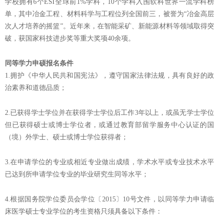
学校拥有6个ESI全球前1%学科，10个学科入围软科世界一流学科榜
单，其中冶金工程、材料科学与工程位列全国前三，被誉为“冶金高层
次人才培养的摇篮”。近年来，在智能采矿、新能源材料等领域取得突
破，获国家科技进步奖等重大奖项40余项。
同等学力申硕报名条件
1.拥护《中华人民共和国宪法》，遵守国家法律法规，具有良好的政
治素养和道德品质；
2.已获得学士学位并在获得学士学位后工作3年以上，或虽无学士学位
但已获得硕士或博士学位者，或通过教育部留学服务中心认证的国
（境）外学士、硕士或博士学位获得者；
3.在申请学位的专业或相近专业做出成绩，学术水平或专业技术水平
已达到所申请学位专业的毕业研究生同等水平；
4.根据国务院学位委员会学位〔2015〕10号文件，以同等学力申请临
床医学硕士专业学位的考生资格只须具备以下条件：