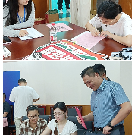
子
申
究
首
图
硕
生
页
书
馆