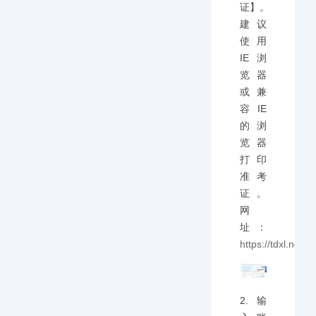
证】。
建议
使用
IE浏
览器
或兼
容IE
的浏
览器
打印
准考
证。
网
址：
https://tdxl.neea
2.输