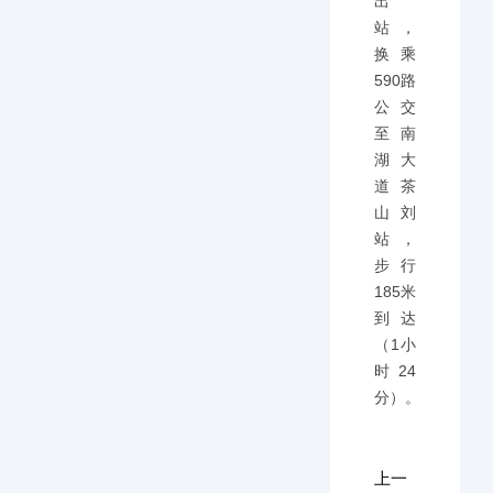
出
站，
换乘
590路
公交
至南
湖大
道茶
山刘
站，
步行
185米
到达
（1小
时24
分）。
上一