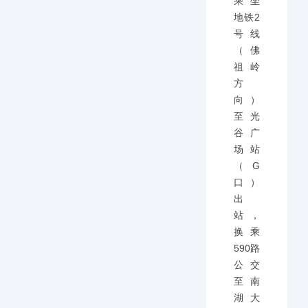
乘坐
地铁2
号线
（佛
祖岭
方
向）
至光
谷广
场站
（G
口）
出
站，
换乘
590路
公交
至南
湖大