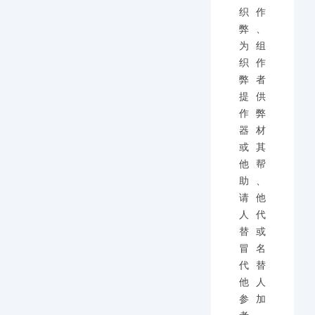
织作
弊、
为组
织作
弊者
提供
作弊
器材
或其
他帮
助、
请他
人代
替或
冒名
代替
他人
参加