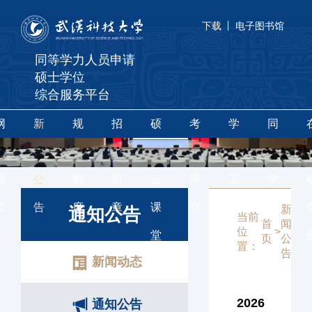
下载
电子图书馆
同等学力人员申请
硕士学位
综合服务平台
网
新
规
招
硕
考
学
同
站
闻
章
生
果
辅
位
等
首
公
制
简
云
平
工
学
页
告
度
章
课
台
作
力
新
通
通知公告
当前
首
闻
知
位
>
>
堂
申
页
公
公
置：
告
告
新闻动态
硕
2026
通知公告