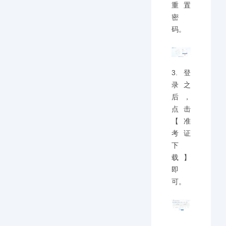
重置
密
码。
3.登
录之
后，
点击
【准
考证
下
载】
即
可。