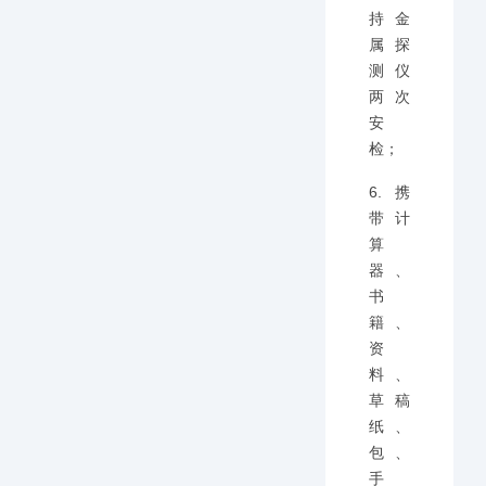
持金
属探
测仪
两次
安
检；
6.携
带计
算
器、
书
籍、
资
料、
草稿
纸、
包、
手