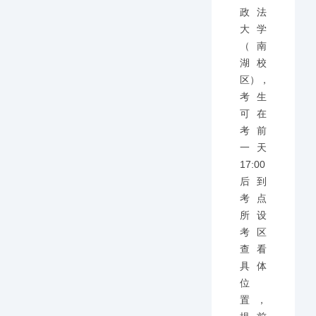
政法
大学
（南
湖校
区），
考生
可在
考前
一天
17:00
后到
考点
所设
考区
查看
具体
位
置，