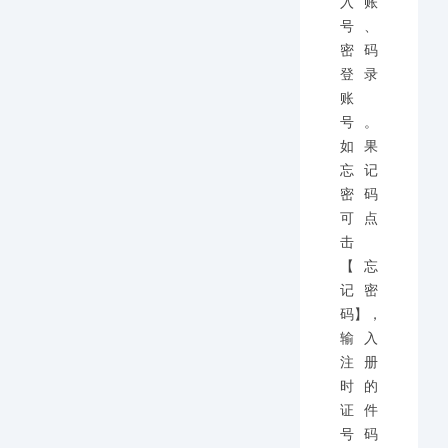
入账
号、
密码
登录
账
号。
如果
忘记
密码
可点
击
【忘
记密
码】，
输入
注册
时的
证件
号码