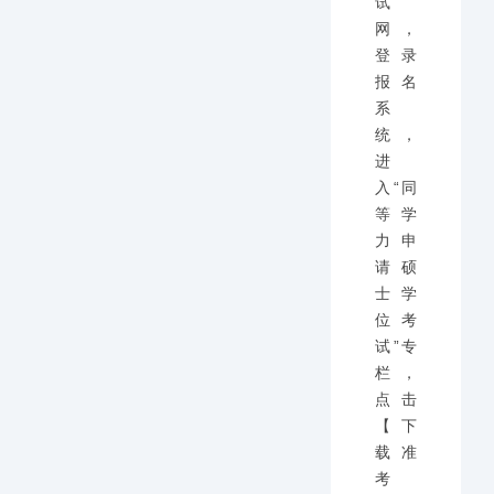
试
网，
登录
报名
系
统，
进
入“同
等学
力申
请硕
士学
位考
试”专
栏，
点击
【下
载准
考