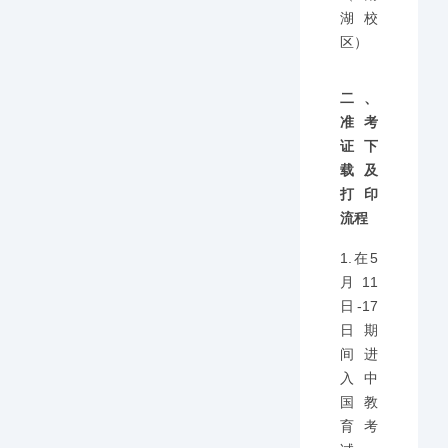
湖校
区）
二、
准考
证下
载及
打印
流程
1.在5
月11
日-17
日期
间进
入中
国教
育考