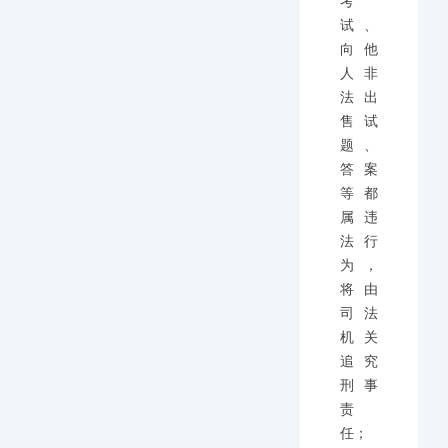
考
试、
向他
人非
法出
售试
题、
答案
等都
属违
法行
为，
将由
司法
机关
追究
刑事
责
任；