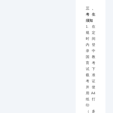
三、
考生
须知
1.在
规定
时间
内登
录中
国教
育考
试下
载准
考证
并使
用A4
纸打
印
（多