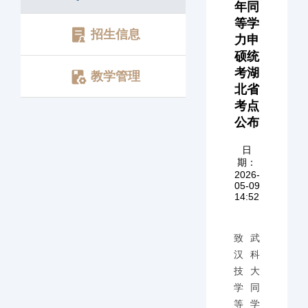
年同
等学
招生信息
力申
硕统
考湖
教学管理
北省
考点
公布
日
期：
2026-
05-09
14:52
致武
汉科
技大
学同
等学