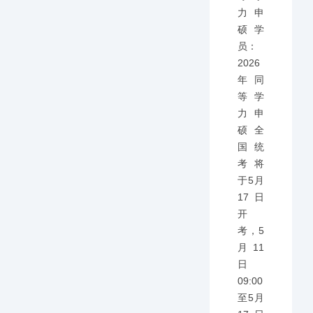
力申
硕学
员：
2026
年同
等学
力申
硕全
国统
考将
于5月
17日
开
考，5
月11
日
09:00
至5月