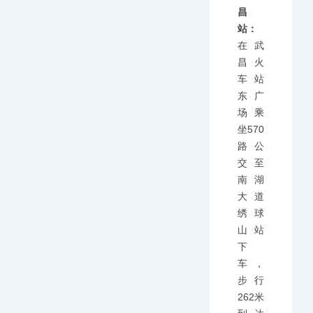
昌
站：
在武
昌火
车站
东广
场乘
坐570
路公
交至
南湖
大道
绣球
山站
下
车，
步行
262米