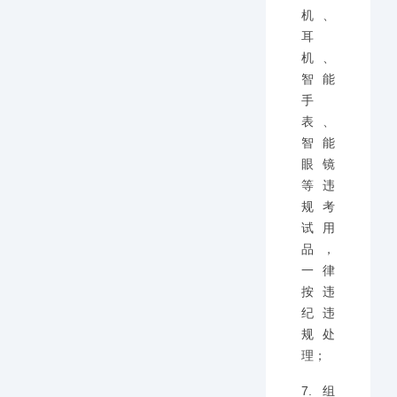
机、
耳
机、
智能
手
表、
智能
眼镜
等违
规考
试用
品，
一律
按违
纪违
规处
理；
7.组