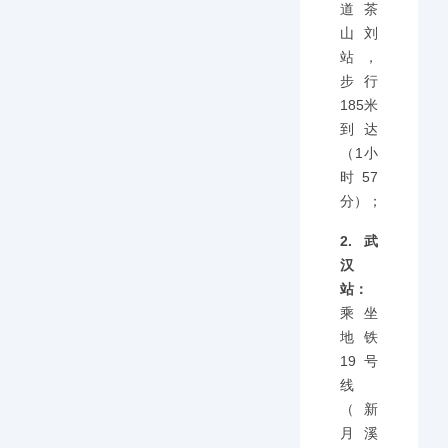
道茶
山刘
站，
步行
185米
到达
（1小
时57
分）；
2.武
汉
站：
乘坐
地铁
19号
线
（新
月溪