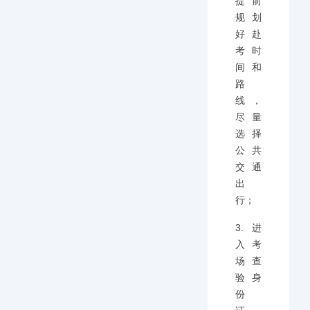
提前
规划
好赴
考时
间和
路
线，
尽量
选择
公共
交通
出
行；
3.进
入考
场查
验身
份