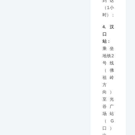
到达
（1小
时）；
4.汉
口
站：
乘坐
地铁2
号线
（佛
祖岭
方
向）
至光
谷广
场站
（G
口）