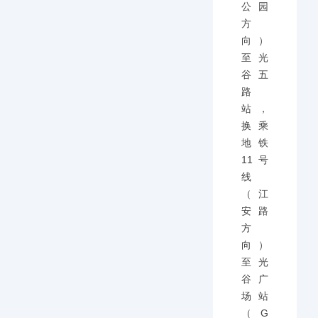
公园
方
向）
至光
谷五
路
站，
换乘
地铁
11号
线
（江
安路
方
向）
至光
谷广
场站
（G