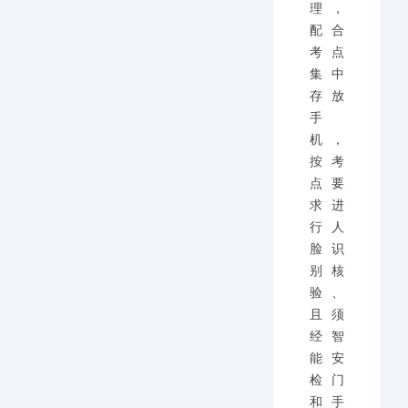
理，
配合
考点
集中
存放
手
机，
按考
点要
求进
行人
脸识
别核
验、
且须
经智
能安
检门
和手