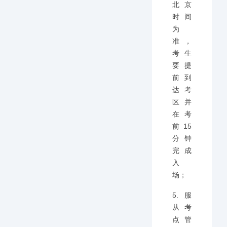
北京
时间
为
准，
考生
要提
前到
达考
区并
在考
前15
分钟
完成
入
场；
5.服
从考
点管