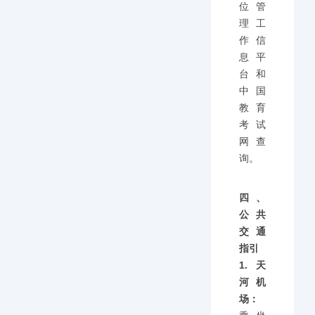
位管
理工
作信
息平
台和
中国
教育
考试
网查
询。
四、
公共
交通
指引
1.天
河机
场：