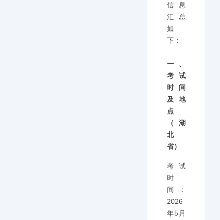
信息
汇总
如
下：
一、
考试
时间
及地
点
（湖
北
省）
考试
时
间：
2026
年5月