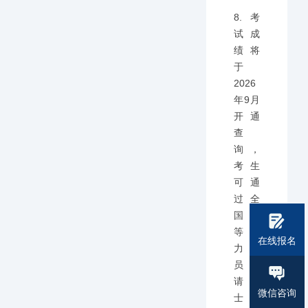
8.考
试成
绩将
于
2026
年9月
开通
查
询，
考生
可通
过全
国同
等学
在线报名
力人
员申
请硕
微信咨询
士学