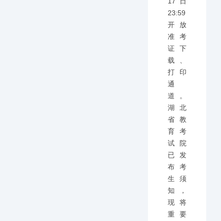
17日
23:59
开放
准考
证下
载、
打印
通
道。
湖北
省教
育考
试院
已发
布考
生须
知，
现将
重要