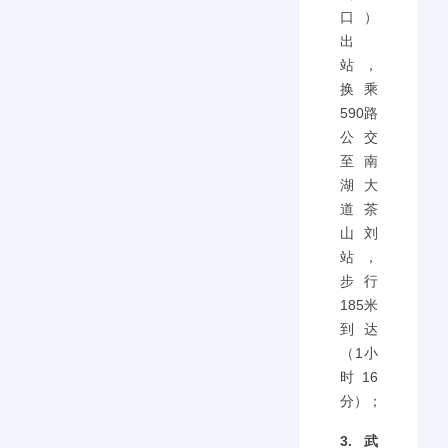
口）
出
站，
换乘
590路
公交
至南
湖大
道茶
山刘
站，
步行
185米
到达
（1小
时16
分）；
3.武