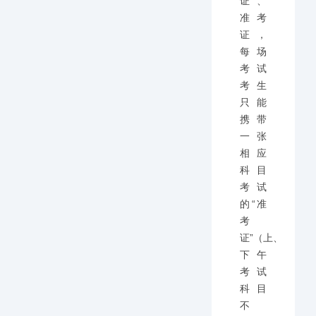
证、
准考
证，
每场
考试
考生
只能
携带
一张
相应
科目
考试
的“准
考
证”（上、
下午
考试
科目
不